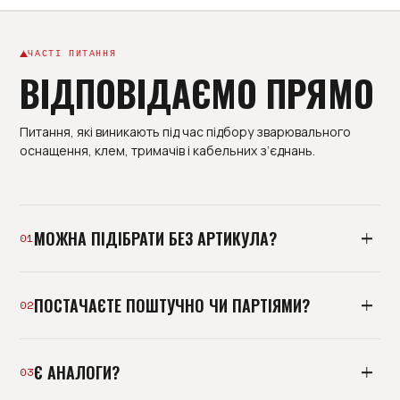
ЧАСТІ ПИТАННЯ
ВІДПОВІДАЄМО ПРЯМО
Питання, які виникають під час підбору зварювального
оснащення, клем, тримачів і кабельних з’єднань.
МОЖНА ПІДІБРАТИ БЕЗ АРТИКУЛА?
01
Так. Надішліть фото, розміри або опис обладнання -
ПОСТАЧАЄТЕ ПОШТУЧНО ЧИ ПАРТІЯМИ?
інженер підбере сумісну позицію.
02
Можемо відвантажити окрему позицію або зібрати
Є АНАЛОГИ?
партію під дільницю, ремонт чи поповнення складу.
03