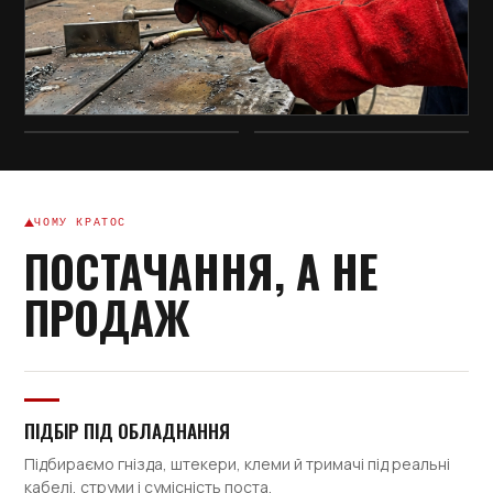
Штекер ABI-IM / BSB 50-70
501.0168
Центральне гніздо KZ-2
ЧОМУ КРАТОС
501.0616
ПОСТАЧАННЯ, А НЕ
Ізоляційний фланець (круглий,
ПРОДАЖ
85мм)
226.D035.1
ПІДБІР ПІД ОБЛАДНАННЯ
Binzel Fronius to Euro Adaptor /
Підбираємо гнізда, штекери, клеми й тримачі під реальні
адаптор
кабелі, струми і сумісність поста.