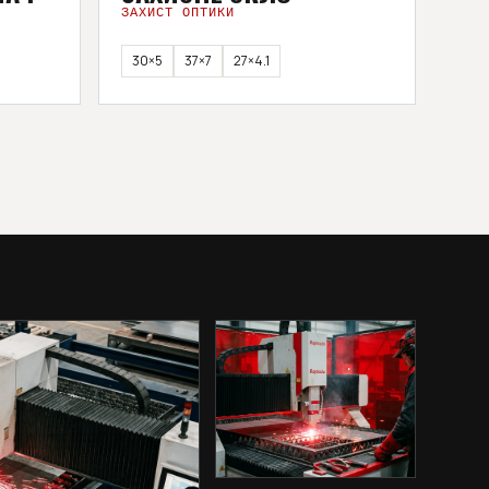
ЗАХИСТ ОПТИКИ
30×5
37×7
27×4.1