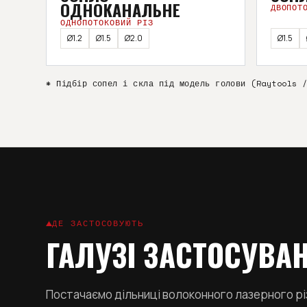
ОДНОКАНАЛЬНЕ
ДВОПОТ
ОДНОПОТОКОВИЙ РІЗ
Ø1.2
Ø1.5
Ø2.0
Ø1.5
* Підбір сопел і скла під модель голови (Raytools 
ДЕ ЗАСТОСОВУЮТЬ
ГАЛУЗІ ЗАСТОСУВА
Постачаємо дільниці волоконного лазерного різ