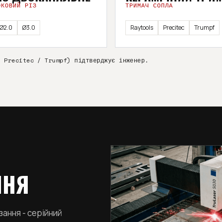
ОКОВИЙ РІЗ
ТРИМАЧ СОПЛА
Ø2.0
Ø3.0
Raytools
Precitec
Trumpf
/ Precitec / Trumpf) підтверджує інженер.
ННЯ
ання - серійний