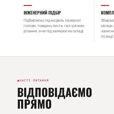
ІНЖЕНЕРНИЙ ПІДБІР
КОМПЛ
Підбираємо під модель лазерної
Збираєм
голови, товщину листа, газ і режим
місяць 
різання, а не під залишки на складі.
захисне
позиції.
ЧАСТІ ПИТАННЯ
ВІДПОВІДАЄМО
ПРЯМО