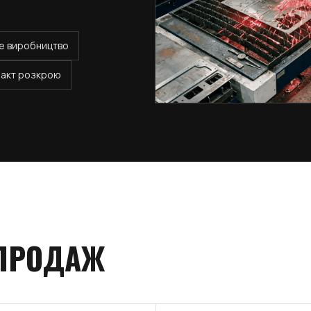
е виробництво
акт розкрою
 ПРОДАЖ