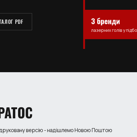
3 бренди
ТАЛОГ PDF
лазерних голів у підбо
РАТОС
 друковану версію - надішлемо Новою Поштою