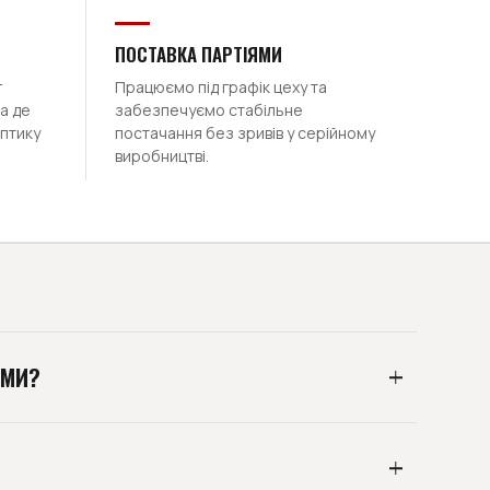
ПОСТАВКА ПАРТІЯМИ
г
Працюємо під графік цеху та
а де
забезпечуємо стабільне
оптику
постачання без зривів у серійному
виробництві.
ЯМИ?
а партіями під план споживання, але можемо
здрібна покупка без підбору - не наш формат: ми