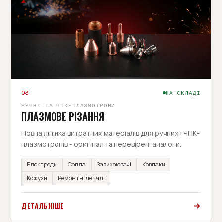
03
НА СКЛАДІ
РУЧНІ ТА ЧПК-ПЛАЗМОТРОНИ
ПЛАЗМОВЕ РІЗАННЯ
Повна лінійка витратних матеріалів для ручних і ЧПК-
плазмотронів - оригінал та перевірені аналоги.
Електроди
Сопла
Завихрювачі
Ковпаки
Кожухи
Ремонтні деталі
ДЕТАЛЬНІШЕ