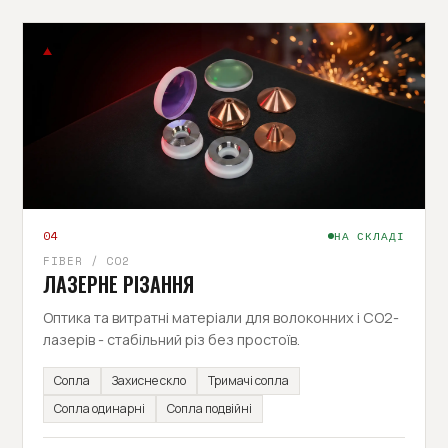
04
НА СКЛАДІ
FIBER / CO2
ЛАЗЕРНЕ РІЗАННЯ
Оптика та витратні матеріали для волоконних і CO2-
лазерів - стабільний різ без простоїв.
Сопла
Захисне скло
Тримачі сопла
Сопла одинарні
Сопла подвійні