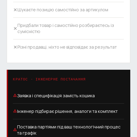
Шукаєте позицію самостійно за артикулом
Придбали товар і самостійно розбираєтесь із
сумісністю
Різні продавці, ніхто не відповідає за результат
КРАТОС · ІНЖЕНЕРНЕ ПОСТАЧАННЯ
Заявка і специфікація замість кошика
Інженер підбирає рішення, аналоги та комплект
Поставка партіями під ваш технологічний процес
та графік