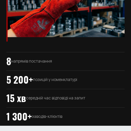
8
напрямів постачання
5 200+
позицій у номенклатурі
15 хв
середній час відповіді на запит
1 300+
заводів-клієнтів