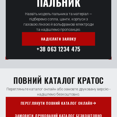
ПАЛЬНИК
Назвіть модель пальника та матеріал —
підберемо сопла, цанги, корпуси з
газовою лінзою й вольфрамові електроди
та надішлемо пропозицію.
НАДІСЛАТИ ЗАЯВКУ
+38 063 1234 475
ПОВНИЙ КАТАЛОГ КРАТОС
Перегляньте каталог онлайн або замовте друковану версію -
надішлемо безкоштовно.
ПЕРЕГЛЯНУТИ ПОВНИЙ КАТАЛОГ ОНЛАЙН
ЗАМОВИТИ ДРУКОВАНИЙ КАТАЛОГ БЕЗКОШТОВНО