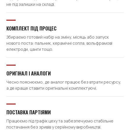
не під залишки на складі.
КОМПЛЕКТ ПІД ПРОЦЕС
Збираємо готовий набір на зміну, місяць або запуск
нового поста: пальник, керамічні сопла, вольфрамові
електроди, цанги тощо.
ОРИГІНАЛ І АНАЛОГИ
Чесно пояснюємо, де аналог працює без втрати ресурсу,
а де краще ставити оригінальні комплектуючі.
ПОСТАВКА ПАРТІЯМИ
Працюємо під графік цеху та забезпечуємо стабільне
постачання без зривів у серійному виробництві.