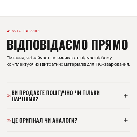
ЧАСТІ ПИТАННЯ
ВІДПОВІДАЄМО ПРЯМО
Питання, які найчастіше виникають під час підбору
комплектуючих і витратних матеріалів для TIG-зварювання.
ВИ ПРОДАЄТЕ ПОШТУЧНО ЧИ ТІЛЬКИ
01
ПАРТІЯМИ?
І так, і так. Базово ми постачаємо виробництва
ЦЕ ОРИГІНАЛ ЧИ АНАЛОГИ?
партіями під план споживання, але можемо
02
відвантажити й пробну позицію. Мінімальна
роздрібна покупка без підбору - не наш формат: ми
Тримаємо і оригінальні комплектуючі, і перевірені