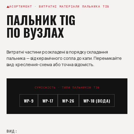
АСОРТИМЕНТ · ВИТРАТНІ МАТЕРІАЛИ ПАЛЬНИКА TIG
ПАЛЬНИК TIG
ПО ВУЗЛАХ
Витратні частини розкладені в порядку складання
пальника — від керамічного сопла до капи. Перемикайте
вид: креслення-схема або точна відомість.
СУМІСНІСТЬ · ТИПИ ПАЛЬНИКІВ TIG
WP-9
WP-17
WP-26
WP-18 (ВОДА)
ВИД: