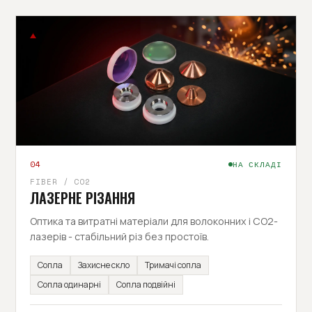
04
НА СКЛАДІ
FIBER / CO2
ЛАЗЕРНЕ РІЗАННЯ
Оптика та витратні матеріали для волоконних і CO2-
лазерів - стабільний різ без простоїв.
Сопла
Захисне скло
Тримачі сопла
Сопла одинарні
Сопла подвійні