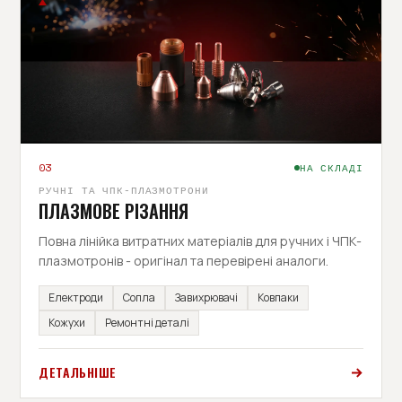
03
НА СКЛАДІ
РУЧНІ ТА ЧПК-ПЛАЗМОТРОНИ
ПЛАЗМОВЕ РІЗАННЯ
Повна лінійка витратних матеріалів для ручних і ЧПК-
плазмотронів - оригінал та перевірені аналоги.
Електроди
Сопла
Завихрювачі
Ковпаки
Кожухи
Ремонтні деталі
ДЕТАЛЬНІШЕ