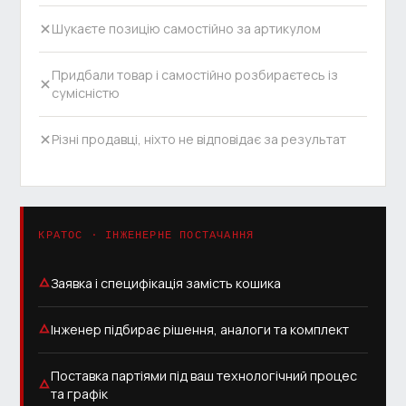
Шукаєте позицію самостійно за артикулом
Придбали товар і самостійно розбираєтесь із
сумісністю
Різні продавці, ніхто не відповідає за результат
КРАТОС · ІНЖЕНЕРНЕ ПОСТАЧАННЯ
Заявка і специфікація замість кошика
Інженер підбирає рішення, аналоги та комплект
Поставка партіями під ваш технологічний процес
та графік