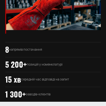
8
напрямів постачання
5 200+
позицій у номенклатурі
15 хв
середній час відповіді на запит
1 300+
заводів-клієнтів