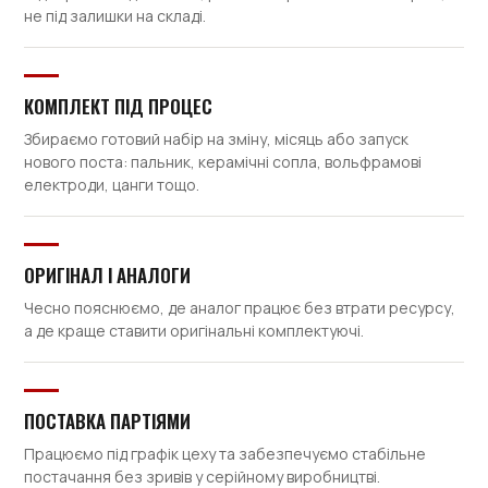
не під залишки на складі.
КОМПЛЕКТ ПІД ПРОЦЕС
Збираємо готовий набір на зміну, місяць або запуск
нового поста: пальник, керамічні сопла, вольфрамові
електроди, цанги тощо.
ОРИГІНАЛ І АНАЛОГИ
Чесно пояснюємо, де аналог працює без втрати ресурсу,
а де краще ставити оригінальні комплектуючі.
ПОСТАВКА ПАРТІЯМИ
Працюємо під графік цеху та забезпечуємо стабільне
постачання без зривів у серійному виробництві.