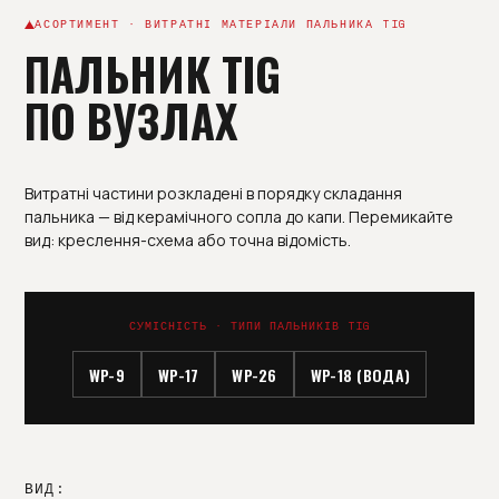
АСОРТИМЕНТ · ВИТРАТНІ МАТЕРІАЛИ ПАЛЬНИКА TIG
ПАЛЬНИК TIG
ПО ВУЗЛАХ
Витратні частини розкладені в порядку складання
пальника — від керамічного сопла до капи. Перемикайте
вид: креслення-схема або точна відомість.
СУМІСНІСТЬ · ТИПИ ПАЛЬНИКІВ TIG
WP-9
WP-17
WP-26
WP-18 (ВОДА)
ВИД: