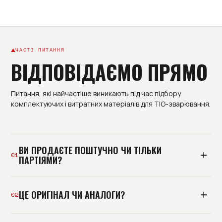
ЧАСТІ ПИТАННЯ
ВІДПОВІДАЄМО ПРЯМО
Питання, які найчастіше виникають під час підбору
комплектуючих і витратних матеріалів для TIG-зварювання.
ВИ ПРОДАЄТЕ ПОШТУЧНО ЧИ ТІЛЬКИ
01
ПАРТІЯМИ?
І так, і так. Базово ми постачаємо виробництва
ЦЕ ОРИГІНАЛ ЧИ АНАЛОГИ?
партіями під план споживання, але можемо
02
відвантажити й пробну позицію. Мінімальна
роздрібна покупка без підбору - не наш формат: ми
Тримаємо і оригінальні комплектуючі, і перевірені