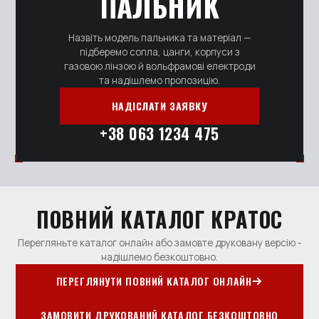
ПАЛЬНИК
Назвіть модель пальника та матеріал —
підберемо сопла, цанги, корпуси з
газовою лінзою й вольфрамові електроди
та надішлемо пропозицію.
НАДІСЛАТИ ЗАЯВКУ
+38 063 1234 475
ПОВНИЙ КАТАЛОГ КРАТОС
Перегляньте каталог онлайн або замовте друковану версію -
надішлемо безкоштовно.
ПЕРЕГЛЯНУТИ ПОВНИЙ КАТАЛОГ ОНЛАЙН
ЗАМОВИТИ ДРУКОВАНИЙ КАТАЛОГ БЕЗКОШТОВНО