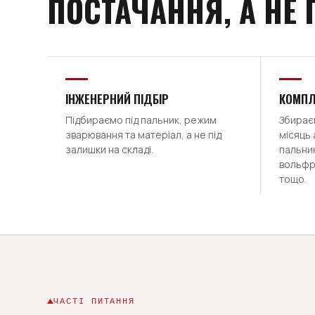
ПОСТАЧАННЯ, А НЕ
ІНЖЕНЕРНИЙ ПІДБІР
КОМПЛ
Підбираємо під пальник, режим
Збираєм
зварювання та матеріал, а не під
місяць 
залишки на складі.
пальник
вольфр
тощо.
ЧАСТІ ПИТАННЯ