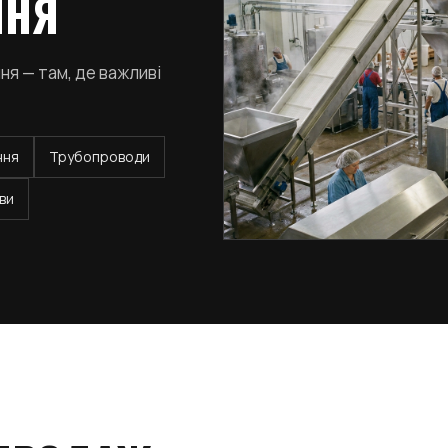
ННЯ
я — там, де важливі
ння
Трубопроводи
шви