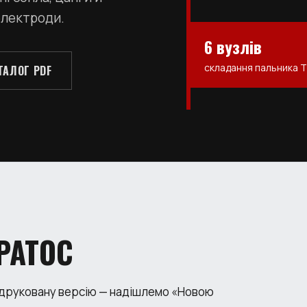
електроди.
6 вузлів
складання пальника T
ТАЛОГ PDF
РАТОС
 друковану версію — надішлемо «Новою