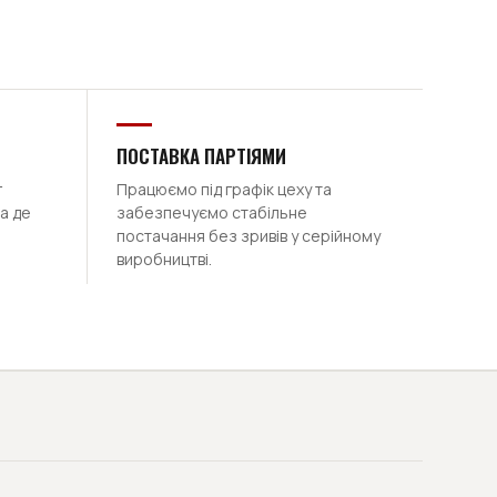
ПОСТАВКА ПАРТІЯМИ
г
Працюємо під графік цеху та
а де
забезпечуємо стабільне
постачання без зривів у серійному
виробництві.