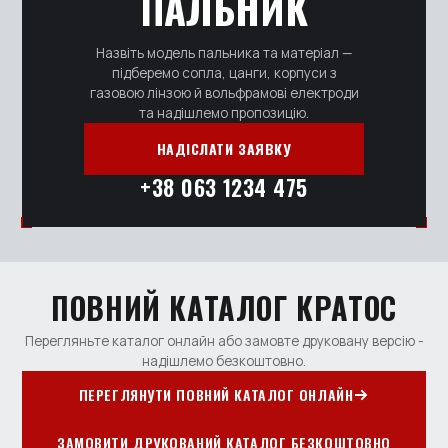
ПАЛЬНИК
Назвіть модель пальника та матеріал —
підберемо сопла, цанги, корпуси з
газовою лінзою й вольфрамові електроди
та надішлемо пропозицію.
НАДІСЛАТИ ЗАЯВКУ
+38 063 1234 475
ПОВНИЙ КАТАЛОГ КРАТОС
Перегляньте каталог онлайн або замовте друковану версію -
надішлемо безкоштовно.
ПЕРЕГЛЯНУТИ ПОВНИЙ КАТАЛОГ ОНЛАЙН
ЗАМОВИТИ ДРУКОВАНИЙ КАТАЛОГ БЕЗКОШТОВНО