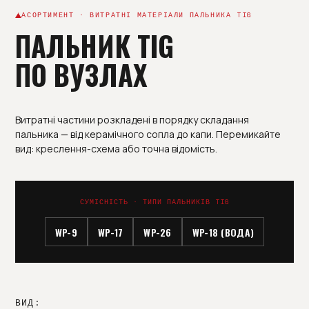
АСОРТИМЕНТ · ВИТРАТНІ МАТЕРІАЛИ ПАЛЬНИКА TIG
ПАЛЬНИК TIG
ПО ВУЗЛАХ
Витратні частини розкладені в порядку складання
пальника — від керамічного сопла до капи. Перемикайте
вид: креслення-схема або точна відомість.
СУМІСНІСТЬ · ТИПИ ПАЛЬНИКІВ TIG
WP-9
WP-17
WP-26
WP-18 (ВОДА)
ВИД: