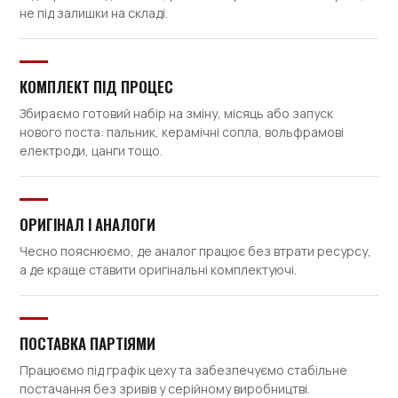
не під залишки на складі.
КОМПЛЕКТ ПІД ПРОЦЕС
Збираємо готовий набір на зміну, місяць або запуск
нового поста: пальник, керамічні сопла, вольфрамові
електроди, цанги тощо.
ОРИГІНАЛ І АНАЛОГИ
Чесно пояснюємо, де аналог працює без втрати ресурсу,
а де краще ставити оригінальні комплектуючі.
ПОСТАВКА ПАРТІЯМИ
Працюємо під графік цеху та забезпечуємо стабільне
постачання без зривів у серійному виробництві.