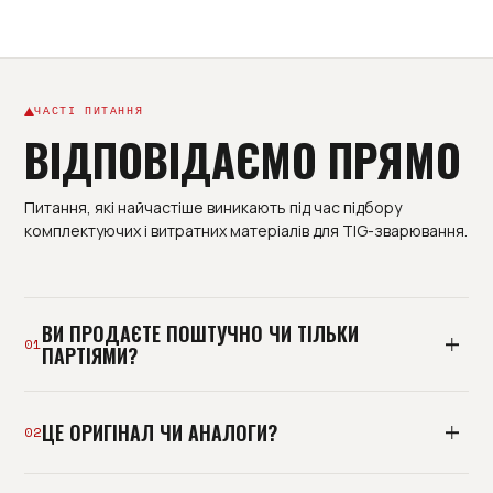
ЧАСТІ ПИТАННЯ
ВІДПОВІДАЄМО ПРЯМО
Питання, які найчастіше виникають під час підбору
комплектуючих і витратних матеріалів для TIG-зварювання.
ВИ ПРОДАЄТЕ ПОШТУЧНО ЧИ ТІЛЬКИ
01
ПАРТІЯМИ?
І так, і так. Базово ми постачаємо виробництва
ЦЕ ОРИГІНАЛ ЧИ АНАЛОГИ?
партіями під план споживання, але можемо
02
відвантажити й пробну позицію. Мінімальна
роздрібна покупка без підбору - не наш формат: ми
Тримаємо і оригінальні комплектуючі, і перевірені