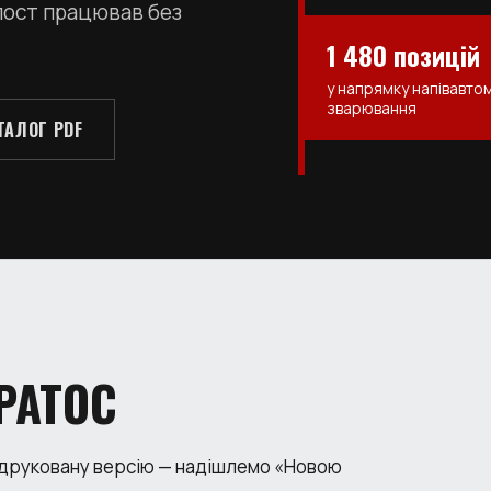
 пост працював без
1 480 позицій
у напрямку напівавто
зварювання
ТАЛОГ PDF
РАТОС
 друковану версію — надішлемо «Новою