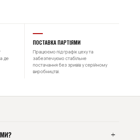
ПОСТАВКА ПАРТІЯМИ
г
Працюємо під графік цеху та
а де
забезпечуємо стабільне
постачання без зривів у серійному
виробництві.
ЯМИ?