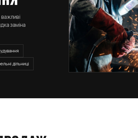
 важливі
дка заміна
удування
вельні дільниці