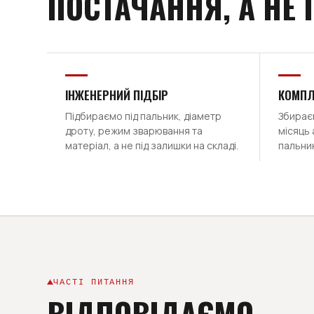
ПОСТАЧАННЯ, А НЕ
ІНЖЕНЕРНИЙ ПІДБІР
КОМПЛ
Підбираємо під пальник, діаметр
Збираєм
дроту, режим зварювання та
місяць 
матеріал, а не під залишки на складі.
пальник
ЧАСТІ ПИТАННЯ
ВІДПОВІДАЄМО