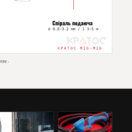
бору.