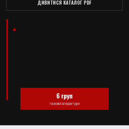
ДИВИТИСЯ КАТАЛОГ PDF
6 груп
газової апаратури