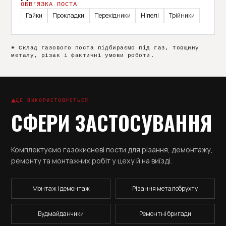
ОБВ’ЯЗКА ПОСТА
Гайки
Прокладки
Перехідники
Ніпелі
Трійники
* Склад газового поста підбираємо під газ, товщину
металу, різак і фактичні умови роботи.
ДЕ ВИКОРИСТОВУЄТЬСЯ
СФЕРИ ЗАСТОСУВАННЯ
Комплектуємо газокисневі пости для різання, демонтажу,
ремонту та монтажних робіт у цеху й на виїзді.
Монтаж і демонтаж
Різання металобрухту
Будмайданчики
Ремонтні бригади