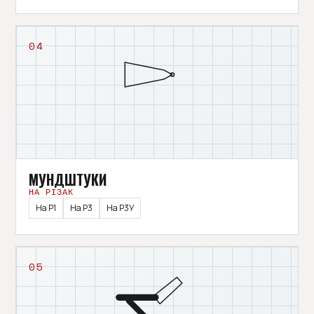
04
МУНДШТУКИ
НА РІЗАК
На Р1
На Р3
На Р3У
05