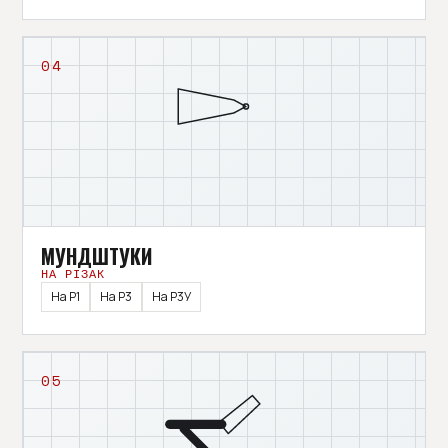
04
МУНДШТУКИ
НА РІЗАК
На Р1
На Р3
На Р3У
05