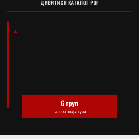
ДИВИТИСЯ КАТАЛОГ PDF
6 груп
газової апаратури