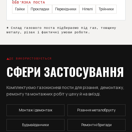
ОБВ’ЯЗКА ПОСТА
Гайки
Прокладки
Перехідники
Ніпелі
Трійники
* Склад газового поста підбираємо під газ, товщину
металу, різак і фактичні умови роботи.
ДЕ ВИКОРИСТОВУЄТЬСЯ
СФЕРИ ЗАСТОСУВАННЯ
Комплектуємо газокисневі пости для різання, демонтажу,
ремонту та монтажних робіт у цеху й на виїзді.
Монтаж і демонтаж
Різання металобрухту
Будмайданчики
Ремонтні бригади