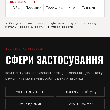
ОБВ’ЯЗКА ПОСТА
Гайки
Прокладки
Перехідники
Ніпелі
Трійники
* Склад газового поста підбираємо під газ, товщину
металу, різак і фактичні умови роботи.
ДЕ ВИКОРИСТОВУЄТЬСЯ
СФЕРИ ЗАСТОСУВАННЯ
Комплектуємо газокисневі пости для різання, демонтажу,
ремонту та монтажних робіт у цеху й на виїзді.
Монтаж і демонтаж
Різання металобрухту
Будмайданчики
Ремонтні бригади