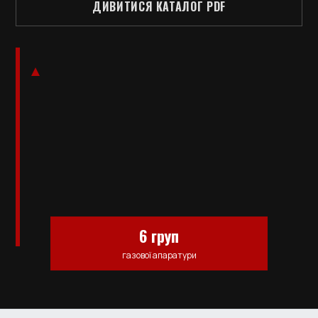
ДИВИТИСЯ КАТАЛОГ PDF
6 груп
газової апаратури