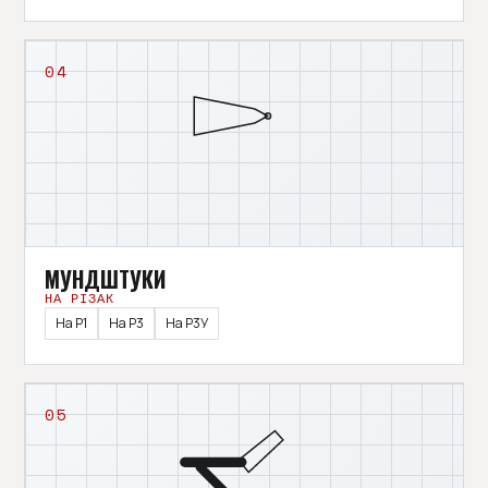
04
МУНДШТУКИ
НА РІЗАК
На Р1
На Р3
На Р3У
05