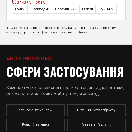
ОБВ’ЯЗКА ПОСТА
Гайки
Прокладки
Перехідники
Ніпелі
Трійники
* Склад газового поста підбираємо під газ, товщину
металу, різак і фактичні умови роботи.
ДЕ ВИКОРИСТОВУЄТЬСЯ
СФЕРИ ЗАСТОСУВАННЯ
Комплектуємо газокисневі пости для різання, демонтажу,
ремонту та монтажних робіт у цеху й на виїзді.
Монтаж і демонтаж
Різання металобрухту
Будмайданчики
Ремонтні бригади