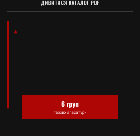
ДИВИТИСЯ КАТАЛОГ PDF
6 груп
газової апаратури