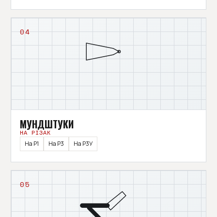
04
МУНДШТУКИ
НА РІЗАК
На Р1
На Р3
На Р3У
05