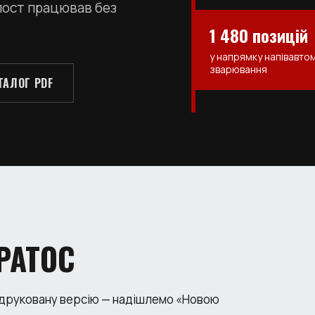
 пост працював без
1 480 позицій
у напрямку напівавто
зварювання
ТАЛОГ PDF
РАТОС
 друковану версію — надішлемо «Новою