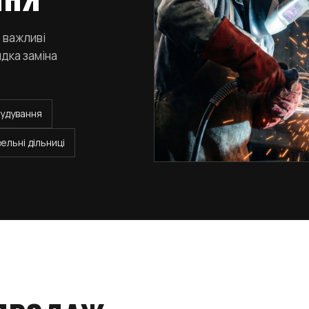
 важливі
дка заміна
удування
вельні дільниці