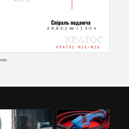
бору.