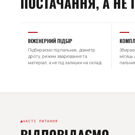
ПОСТАЧАННЯ, А НЕ
ІНЖЕНЕРНИЙ ПІДБІР
КОМПЛ
Підбираємо під пальник, діаметр
Збираєм
дроту, режим зварювання та
місяць 
матеріал, а не під залишки на складі.
пальник
ЧАСТІ ПИТАННЯ
ВІДПОВІДАЄМО