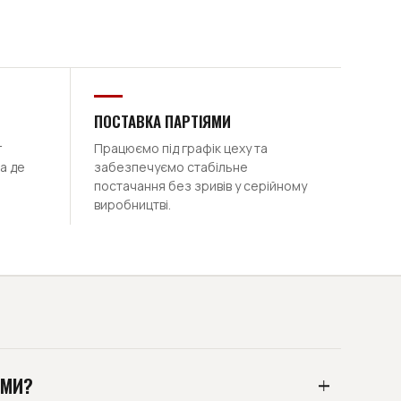
ПОСТАВКА ПАРТІЯМИ
г
Працюємо під графік цеху та
а де
забезпечуємо стабільне
постачання без зривів у серійному
виробництві.
ЯМИ?