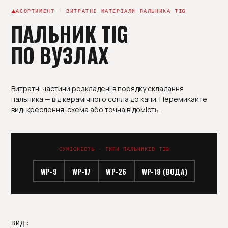
АСОРТИМЕНТ · ВИТРАТНІ МАТЕРІАЛИ ПАЛЬНИКА TIG
ПАЛЬНИК TIG
ПО ВУЗЛАХ
Витратні частини розкладені в порядку складання
пальника — від керамічного сопла до капи. Перемикайте
вид: креслення-схема або точна відомість.
СУМІСНІСТЬ · ТИПИ ПАЛЬНИКІВ TIG
WP-9
WP-17
WP-26
WP-18 (ВОДА)
ВИД: