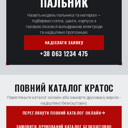
ПАЛЬНИК
Назвіть модель пальника та матеріал —
підберемо сопла, цанги, корпуси з
газовою лінзою й вольфрамові електроди
та надішлемо пропозицію.
НАДІСЛАТИ ЗАЯВКУ
+38 063 1234 475
ПОВНИЙ КАТАЛОГ КРАТОС
Перегляньте каталог онлайн або замовте друковану версію -
надішлемо безкоштовно.
ПЕРЕГЛЯНУТИ ПОВНИЙ КАТАЛОГ ОНЛАЙН
ЗАМОВИТИ ДРУКОВАНИЙ КАТАЛОГ БЕЗКОШТОВНО