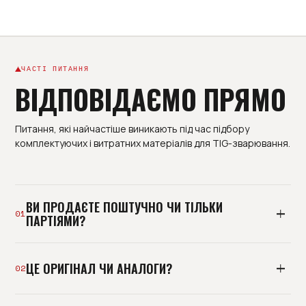
ЧАСТІ ПИТАННЯ
ВІДПОВІДАЄМО ПРЯМО
Питання, які найчастіше виникають під час підбору
комплектуючих і витратних матеріалів для TIG-зварювання.
ВИ ПРОДАЄТЕ ПОШТУЧНО ЧИ ТІЛЬКИ
01
ПАРТІЯМИ?
І так, і так. Базово ми постачаємо виробництва
ЦЕ ОРИГІНАЛ ЧИ АНАЛОГИ?
партіями під план споживання, але можемо
02
відвантажити й пробну позицію. Мінімальна
роздрібна покупка без підбору - не наш формат: ми
Тримаємо і оригінальні комплектуючі, і перевірені