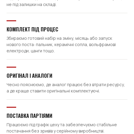
не під залишки на складі.
КОМПЛЕКТ ПІД ПРОЦЕС
Збираємо готовий набір на зміну, місяць або запуск
нового поста: пальник, керамічні сопла, вольфрамові
електроди, цанги тощо.
ОРИГІНАЛ І АНАЛОГИ
Чесно пояснюємо, де аналог працює без втрати ресурсу,
а де краще ставити оригінальні комплектуючі.
ПОСТАВКА ПАРТІЯМИ
Працюємо під графік цеху та забезпечуємо стабільне
постачання без зривів у серійному виробництві.