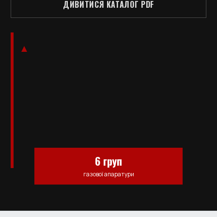
ДИВИТИСЯ КАТАЛОГ PDF
6 груп
газової апаратури