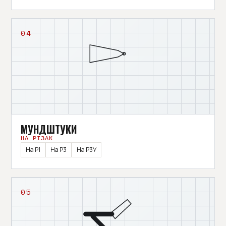
04
МУНДШТУКИ
НА РІЗАК
На Р1
На Р3
На Р3У
05