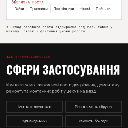
ОБВ’ЯЗКА ПОСТА
Гайки
Прокладки
Перехідники
Ніпелі
Трійники
* Склад газового поста підбираємо під газ, товщину
металу, різак і фактичні умови роботи.
ДЕ ВИКОРИСТОВУЄТЬСЯ
СФЕРИ ЗАСТОСУВАННЯ
Комплектуємо газокисневі пости для різання, демонтажу,
ремонту та монтажних робіт у цеху й на виїзді.
Монтаж і демонтаж
Різання металобрухту
Будмайданчики
Ремонтні бригади