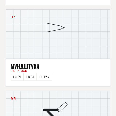
04
МУНДШТУКИ
НА РІЗАК
На Р1
На Р3
На Р3У
05