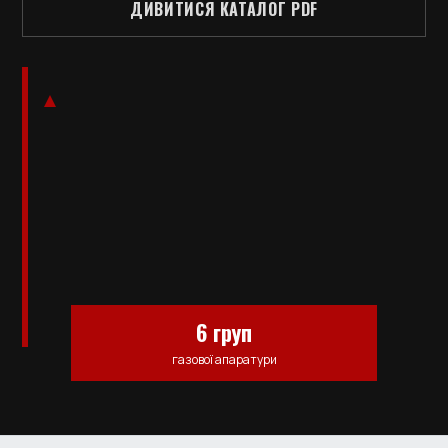
ДИВИТИСЯ КАТАЛОГ PDF
6 груп
газової апаратури