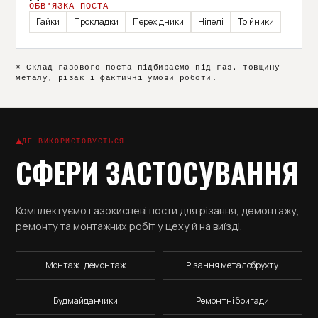
ОБВ’ЯЗКА ПОСТА
Гайки
Прокладки
Перехідники
Ніпелі
Трійники
* Склад газового поста підбираємо під газ, товщину
металу, різак і фактичні умови роботи.
ДЕ ВИКОРИСТОВУЄТЬСЯ
СФЕРИ ЗАСТОСУВАННЯ
Комплектуємо газокисневі пости для різання, демонтажу,
ремонту та монтажних робіт у цеху й на виїзді.
Монтаж і демонтаж
Різання металобрухту
Будмайданчики
Ремонтні бригади