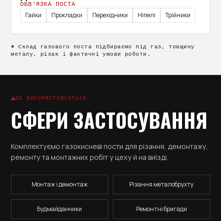
ОБВ’ЯЗКА ПОСТА
Гайки
Прокладки
Перехідники
Ніпелі
Трійники
* Склад газового поста підбираємо під газ, товщину
металу, різак і фактичні умови роботи.
ДЕ ВИКОРИСТОВУЄТЬСЯ
СФЕРИ ЗАСТОСУВАННЯ
Комплектуємо газокисневі пости для різання, демонтажу,
ремонту та монтажних робіт у цеху й на виїзді.
Монтаж і демонтаж
Різання металобрухту
Будмайданчики
Ремонтні бригади