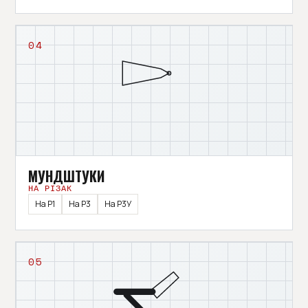
04
МУНДШТУКИ
НА РІЗАК
На Р1
На Р3
На Р3У
05