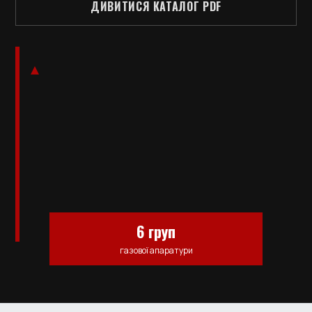
ДИВИТИСЯ КАТАЛОГ PDF
6 груп
газової апаратури