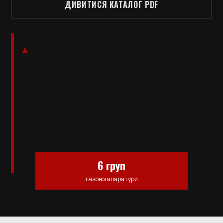
ДИВИТИСЯ КАТАЛОГ PDF
6 груп
газової апаратури