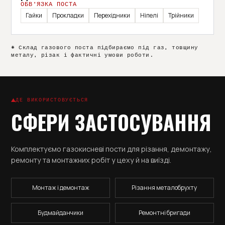
ОБВ’ЯЗКА ПОСТА
Гайки
Прокладки
Перехідники
Ніпелі
Трійники
* Склад газового поста підбираємо під газ, товщину
металу, різак і фактичні умови роботи.
ДЕ ВИКОРИСТОВУЄТЬСЯ
СФЕРИ ЗАСТОСУВАННЯ
Комплектуємо газокисневі пости для різання, демонтажу,
ремонту та монтажних робіт у цеху й на виїзді.
Монтаж і демонтаж
Різання металобрухту
Будмайданчики
Ремонтні бригади