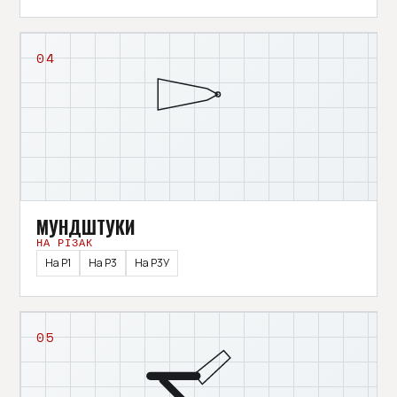
04
МУНДШТУКИ
НА РІЗАК
На Р1
На Р3
На Р3У
05