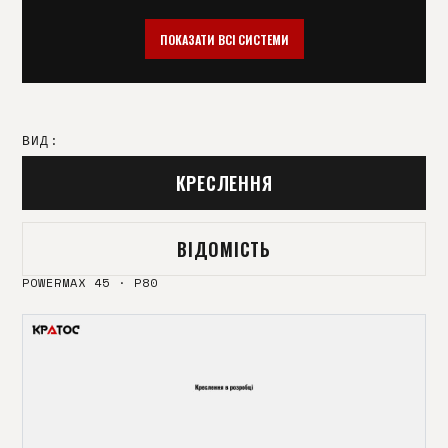
HYPERTHERM HPR
HYPERTHERM XPR
130/260/400
ПОКАЗАТИ ВСІ СИСТЕМИ
THERMAL DYNAMICS PCH
THERMAL DYNAMICS
M62/102
KJELLBERG HIFOCUS
KJELLBERG HIFOCUS 160
280I/360I/440I
ВИД:
KJELLBERG F-SERIES
ESAB PT 38
КРЕСЛЕННЯ
EX-TRAFIRE
P200
ВІДОМІСТЬ
P80
SG-55 / AG 60
POWERMAX 45
·
P80
TRAFIMET A-141
DAIHEN 12000
ABIPLUS CUT 70
ABIPLUS CUT 110
ABIPLUS CUT 150
РТ-31