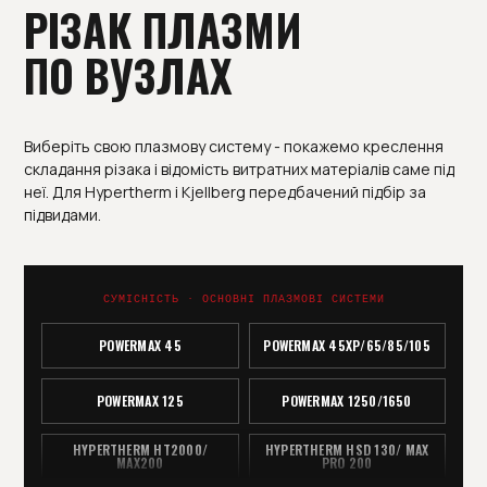
РІЗАК ПЛАЗМИ
ПО ВУЗЛАХ
Виберіть свою плазмову систему - покажемо креслення
складання різака і відомість витратних матеріалів саме під
неї. Для Hypertherm і Kjellberg передбачений підбір за
підвидами.
СУМІСНІСТЬ · ОСНОВНІ ПЛАЗМОВІ СИСТЕМИ
POWERMAX 45
POWERMAX 45ХР/65/85/105
POWERMAX 125
POWERMAX 1250/1650
HYPERTHERM HT2000/
HYPERTHERM HSD 130/ MAX
MAX200
PRO 200