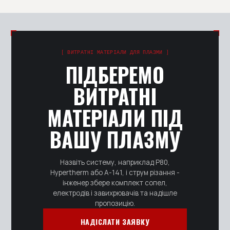
Складські позиції відвантажуємо протягом 1-3 днів,
доставляємо по всій Україні. Позиції під замовлення
- за погодженим графіком, зазвичай 1-2 тижні.
[ ВИТРАТНІ МАТЕРІАЛИ ДЛЯ ПЛАЗМИ ]
ПІДБЕРЕМО
ВИТРАТНІ
МАТЕРІАЛИ ПІД
ВАШУ ПЛАЗМУ
Назвіть систему, наприклад P80,
Hypertherm або А-141, і струм різання -
інженер збере комплект сопел,
електродів і завихрювачів та надішле
пропозицію.
НАДІСЛАТИ ЗАЯВКУ