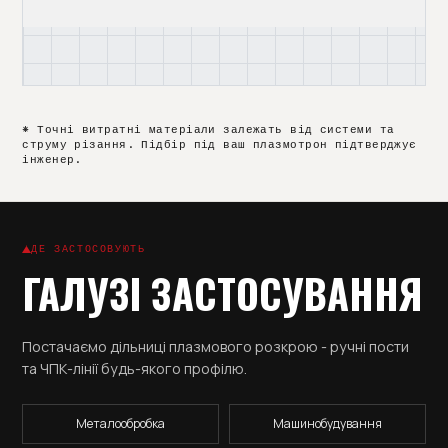
XF 300
HC 2003
* Точні витратні матеріали залежать від системи та
струму різання. Підбір під ваш плазмотрон підтверджує
інженер.
ДЕ ЗАСТОСОВУЮТЬ
ГАЛУЗІ ЗАСТОСУВАННЯ
Постачаємо дільниці плазмового розкрою - ручні пости
та ЧПК-лінії будь-якого профілю.
Металообробка
Машинобудування