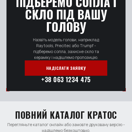
ПІДБЕРЕМО СОПЛА І
СКЛО ПІД ВАШУ
ГОЛОВУ
Назвіть модель голови, наприклад
Raytools, Precitec або Trumpf -
підберемо сопла, захисне скло та
кераміку і надішлемо пропозицію.
НАДІСЛАТИ ЗАЯВКУ
+38 063 1234 475
ПОВНИЙ КАТАЛОГ КРАТОС
Перегляньте каталог онлайн або замовте друковану версію -
надішлемо безкоштовно.