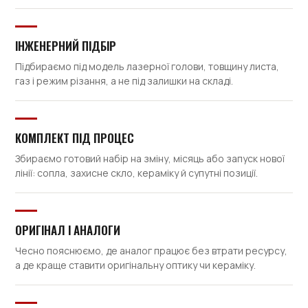
ІНЖЕНЕРНИЙ ПІДБІР
Підбираємо під модель лазерної голови, товщину листа,
газ і режим різання, а не під залишки на складі.
КОМПЛЕКТ ПІД ПРОЦЕС
Збираємо готовий набір на зміну, місяць або запуск нової
лінії: сопла, захисне скло, кераміку й супутні позиції.
ОРИГІНАЛ І АНАЛОГИ
Чесно пояснюємо, де аналог працює без втрати ресурсу,
а де краще ставити оригінальну оптику чи кераміку.