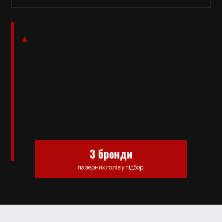
3 бренди
лазерних голів у підборі