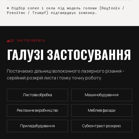
* Підбір сопел і скла під модель голови (Raytools /
Precitec / Trumpf) підтверджує інженер.
ДЕ ЗАСТОСОВУЮТЬ
ГАЛУЗІ ЗАСТОСУВАННЯ
Постачаємо дільниці волоконного лазерного різання -
серійний розкрій листа і тонку точну роботу.
Листова обробка
Машинобудування
Рекламне виробництво
Меблеві фасади
Приладобудування
Субконтракт розкрою