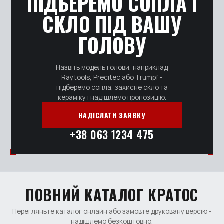
ПІДБЕРЕМО СОПЛА І
СКЛО ПІД ВАШУ
ГОЛОВУ
Назвіть модель голови, наприклад
Raytools, Precitec або Trumpf -
підберемо сопла, захисне скло та
кераміку і надішлемо пропозицію.
НАДІСЛАТИ ЗАЯВКУ
+38 063 1234 475
ПОВНИЙ КАТАЛОГ КРАТОС
Перегляньте каталог онлайн або замовте друковану версію -
надішлемо безкоштовно.