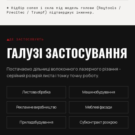
* Підбір сопел і скла під модель голови (Raytools /
Precitec / Trumpf) підтверджує інженер.
ДЕ ЗАСТОСОВУЮТЬ
ГАЛУЗІ ЗАСТОСУВАННЯ
Постачаємо дільниці волоконного лазерного різання -
серійний розкрій листа і тонку точну роботу.
Листова обробка
Машинобудування
Рекламне виробництво
Меблеві фасади
Приладобудування
Субконтракт розкрою