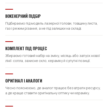
ІНЖЕНЕРНИЙ ПІДБІР
Підбираємо під модель лазерної голови, товщину листа,
газ і режим різання, а не під залишки на складі.
КОМПЛЕКТ ПІД ПРОЦЕС
Збираємо готовий набір на зміну, місяць або запуск нової
лінії: сопла, захисне скло, кераміку й супутні позиції.
ОРИГІНАЛ І АНАЛОГИ
Чесно пояснюємо, де аналог працює без втрати ресурсу,
а де краще ставити оригінальну оптику чи кераміку.