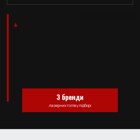
3 бренди
лазерних голів у підборі