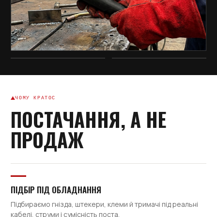
Штекер ABI-IM / BSB 50-70
501.0168
Центральне гніздо KZ-2
ЧОМУ КРАТОС
501.0616
ПОСТАЧАННЯ, А НЕ
Ізоляційний фланець (круглий,
ПРОДАЖ
85мм)
226.D035.1
ПІДБІР ПІД ОБЛАДНАННЯ
Binzel Fronius to Euro Adaptor /
Підбираємо гнізда, штекери, клеми й тримачі під реальні
адаптор
кабелі, струми і сумісність поста.