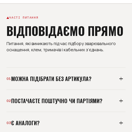
ЧАСТІ ПИТАННЯ
ВІДПОВІДАЄМО ПРЯМО
Питання, які виникають під час підбору зварювального
оснащення, клем, тримачів і кабельних з’єднань.
МОЖНА ПІДІБРАТИ БЕЗ АРТИКУЛА?
01
Так. Надішліть фото, розміри або опис обладнання -
ПОСТАЧАЄТЕ ПОШТУЧНО ЧИ ПАРТІЯМИ?
інженер підбере сумісну позицію.
02
Можемо відвантажити окрему позицію або зібрати
Є АНАЛОГИ?
партію під дільницю, ремонт чи поповнення складу.
03