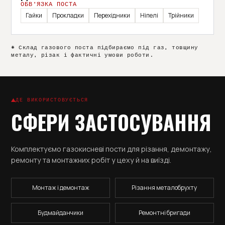
ОБВ’ЯЗКА ПОСТА
Гайки
Прокладки
Перехідники
Ніпелі
Трійники
* Склад газового поста підбираємо під газ, товщину
металу, різак і фактичні умови роботи.
ДЕ ВИКОРИСТОВУЄТЬСЯ
СФЕРИ ЗАСТОСУВАННЯ
Комплектуємо газокисневі пости для різання, демонтажу,
ремонту та монтажних робіт у цеху й на виїзді.
Монтаж і демонтаж
Різання металобрухту
Будмайданчики
Ремонтні бригади