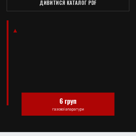
ДИВИТИСЯ КАТАЛОГ PDF
6 груп
газової апаратури