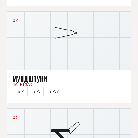
04
МУНДШТУКИ
НА РІЗАК
На Р1
На Р3
На Р3У
05