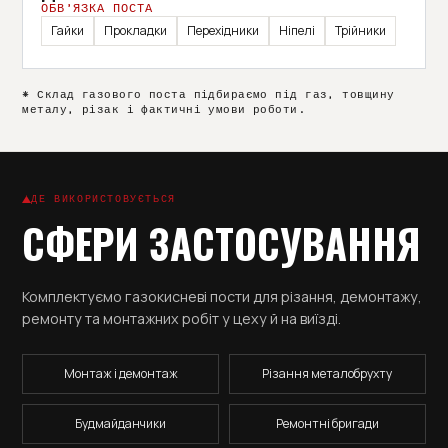
ОБВ’ЯЗКА ПОСТА
Гайки
Прокладки
Перехідники
Ніпелі
Трійники
* Склад газового поста підбираємо під газ, товщину
металу, різак і фактичні умови роботи.
ДЕ ВИКОРИСТОВУЄТЬСЯ
СФЕРИ ЗАСТОСУВАННЯ
Комплектуємо газокисневі пости для різання, демонтажу,
ремонту та монтажних робіт у цеху й на виїзді.
Монтаж і демонтаж
Різання металобрухту
Будмайданчики
Ремонтні бригади