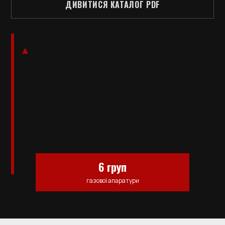
ДИВИТИСЯ КАТАЛОГ PDF
6 груп
газової апаратури