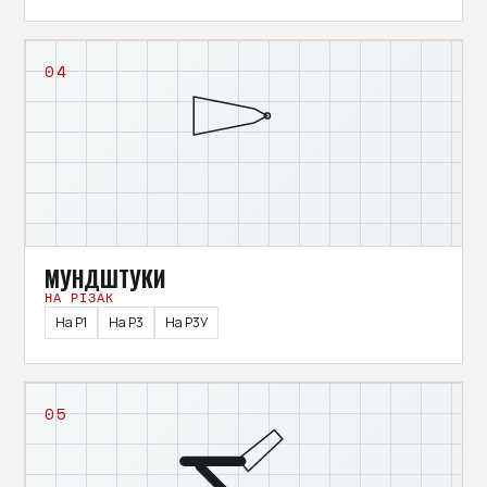
04
МУНДШТУКИ
НА РІЗАК
На Р1
На Р3
На Р3У
05