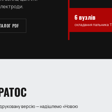
електроди.
6 вузлів
складання пальника T
ТАЛОГ PDF
РАТОС
 друковану версію — надішлемо «Новою