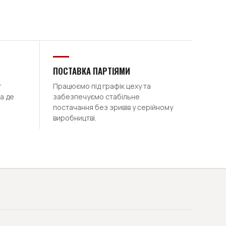
ПОСТАВКА ПАРТІЯМИ
г
Працюємо під графік цеху та
а де
забезпечуємо стабільне
постачання без зривів у серійному
виробництві.