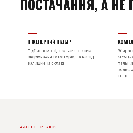
ПОСТАЧАННЯ, А НЕ
ІНЖЕНЕРНИЙ ПІДБІР
КОМПЛ
Підбираємо під пальник, режим
Збираєм
зварювання та матеріал, а не під
місяць 
залишки на складі.
пальник
вольфр
тощо.
ЧАСТІ ПИТАННЯ