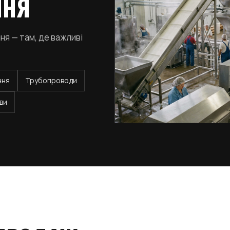
ННЯ
я — там, де важливі
ння
Трубопроводи
шви