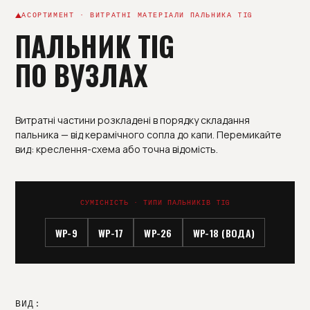
АСОРТИМЕНТ · ВИТРАТНІ МАТЕРІАЛИ ПАЛЬНИКА TIG
ПАЛЬНИК TIG
ПО ВУЗЛАХ
Витратні частини розкладені в порядку складання
пальника — від керамічного сопла до капи. Перемикайте
вид: креслення-схема або точна відомість.
СУМІСНІСТЬ · ТИПИ ПАЛЬНИКІВ TIG
WP-9
WP-17
WP-26
WP-18 (ВОДА)
ВИД: