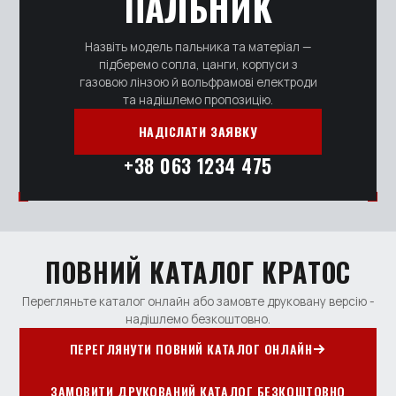
ПАЛЬНИК
Назвіть модель пальника та матеріал —
підберемо сопла, цанги, корпуси з
газовою лінзою й вольфрамові електроди
та надішлемо пропозицію.
НАДІСЛАТИ ЗАЯВКУ
+38 063 1234 475
ПОВНИЙ КАТАЛОГ КРАТОС
Перегляньте каталог онлайн або замовте друковану версію -
надішлемо безкоштовно.
ПЕРЕГЛЯНУТИ ПОВНИЙ КАТАЛОГ ОНЛАЙН
ЗАМОВИТИ ДРУКОВАНИЙ КАТАЛОГ БЕЗКОШТОВНО