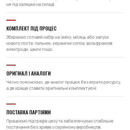
не під залишки на складі.
КОМПЛЕКТ ПІД ПРОЦЕС
Збираємо готовий набір на зміну, місяць або запуск
нового поста: пальник, керамічні сопла, вольфрамові
електроди, цанги тощо.
ОРИГІНАЛ І АНАЛОГИ
Чесно пояснюємо, де аналог працює без втрати ресурсу,
а де краще ставити оригінальні комплектуючі.
ПОСТАВКА ПАРТІЯМИ
Працюємо під графік цеху та забезпечуємо стабільне
постачання без зривів у серійному виробництві.