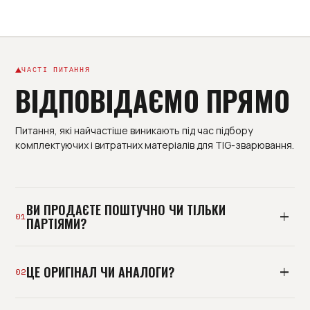
ЧАСТІ ПИТАННЯ
ВІДПОВІДАЄМО ПРЯМО
Питання, які найчастіше виникають під час підбору
комплектуючих і витратних матеріалів для TIG-зварювання.
ВИ ПРОДАЄТЕ ПОШТУЧНО ЧИ ТІЛЬКИ
01
ПАРТІЯМИ?
І так, і так. Базово ми постачаємо виробництва
ЦЕ ОРИГІНАЛ ЧИ АНАЛОГИ?
партіями під план споживання, але можемо
02
відвантажити й пробну позицію. Мінімальна
роздрібна покупка без підбору - не наш формат: ми
Тримаємо і оригінальні комплектуючі, і перевірені