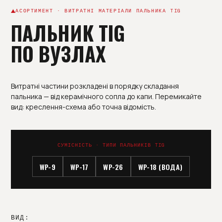
АСОРТИМЕНТ · ВИТРАТНІ МАТЕРІАЛИ ПАЛЬНИКА TIG
ПАЛЬНИК TIG
ПО ВУЗЛАХ
Витратні частини розкладені в порядку складання
пальника — від керамічного сопла до капи. Перемикайте
вид: креслення-схема або точна відомість.
СУМІСНІСТЬ · ТИПИ ПАЛЬНИКІВ TIG
WP-9
WP-17
WP-26
WP-18 (ВОДА)
ВИД: