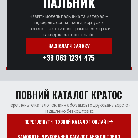
ПАЛЬНИК
Назвіть модель пальника та матеріал —
підберемо сопла, цанги, корпуси з
газовою лінзою й вольфрамові електроди
та надішлемо пропозицію.
НАДІСЛАТИ ЗАЯВКУ
+38 063 1234 475
ПОВНИЙ КАТАЛОГ КРАТОС
Перегляньте каталог онлайн або замовте друковану версію -
надішлемо безкоштовно.
ПЕРЕГЛЯНУТИ ПОВНИЙ КАТАЛОГ ОНЛАЙН
ЗАМОВИТИ ДРУКОВАНИЙ КАТАЛОГ БЕЗКОШТОВНО