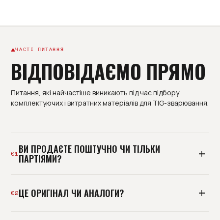
ЧАСТІ ПИТАННЯ
ВІДПОВІДАЄМО ПРЯМО
Питання, які найчастіше виникають під час підбору
комплектуючих і витратних матеріалів для TIG-зварювання.
ВИ ПРОДАЄТЕ ПОШТУЧНО ЧИ ТІЛЬКИ
01
ПАРТІЯМИ?
І так, і так. Базово ми постачаємо виробництва
ЦЕ ОРИГІНАЛ ЧИ АНАЛОГИ?
партіями під план споживання, але можемо
02
відвантажити й пробну позицію. Мінімальна
роздрібна покупка без підбору - не наш формат: ми
Тримаємо і оригінальні комплектуючі, і перевірені