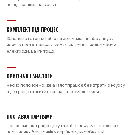
не під залишки на складі.
КОМПЛЕКТ ПІД ПРОЦЕС
Збираємо готовий набір на зміну, місяць або запуск
нового поста: пальник, керамічні сопла, вольфрамові
електроди, цанги тощо.
ОРИГІНАЛ І АНАЛОГИ
Чесно пояснюємо, де аналог працює без втрати ресурсу,
а де краще ставити оригінальні комплектуючі.
ПОСТАВКА ПАРТІЯМИ
Працюємо під графік цеху та забезпечуємо стабільне
постачання без зривів у серійному виробництві.