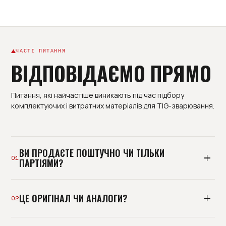
ЧАСТІ ПИТАННЯ
ВІДПОВІДАЄМО ПРЯМО
Питання, які найчастіше виникають під час підбору
комплектуючих і витратних матеріалів для TIG-зварювання.
ВИ ПРОДАЄТЕ ПОШТУЧНО ЧИ ТІЛЬКИ
01
ПАРТІЯМИ?
І так, і так. Базово ми постачаємо виробництва
ЦЕ ОРИГІНАЛ ЧИ АНАЛОГИ?
партіями під план споживання, але можемо
02
відвантажити й пробну позицію. Мінімальна
роздрібна покупка без підбору - не наш формат: ми
Тримаємо і оригінальні комплектуючі, і перевірені