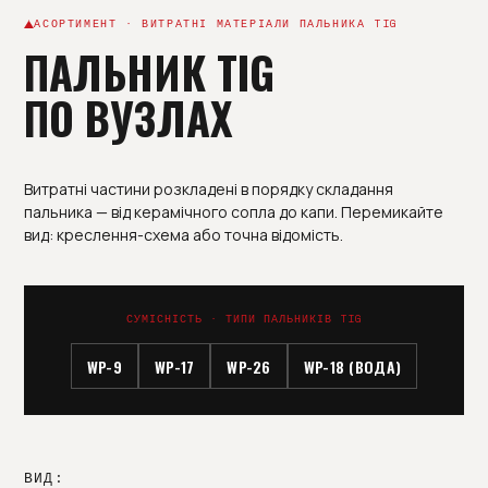
АСОРТИМЕНТ · ВИТРАТНІ МАТЕРІАЛИ ПАЛЬНИКА TIG
ПАЛЬНИК TIG
ПО ВУЗЛАХ
Витратні частини розкладені в порядку складання
пальника — від керамічного сопла до капи. Перемикайте
вид: креслення-схема або точна відомість.
СУМІСНІСТЬ · ТИПИ ПАЛЬНИКІВ TIG
WP-9
WP-17
WP-26
WP-18 (ВОДА)
ВИД: