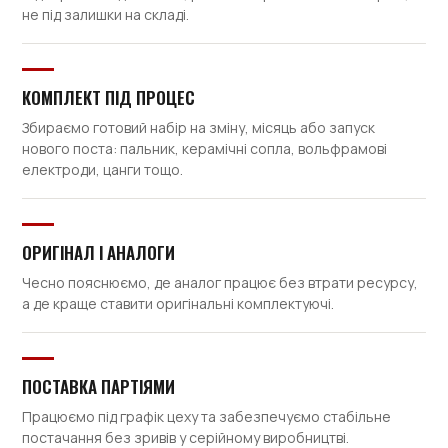
не під залишки на складі.
КОМПЛЕКТ ПІД ПРОЦЕС
Збираємо готовий набір на зміну, місяць або запуск
нового поста: пальник, керамічні сопла, вольфрамові
електроди, цанги тощо.
ОРИГІНАЛ І АНАЛОГИ
Чесно пояснюємо, де аналог працює без втрати ресурсу,
а де краще ставити оригінальні комплектуючі.
ПОСТАВКА ПАРТІЯМИ
Працюємо під графік цеху та забезпечуємо стабільне
постачання без зривів у серійному виробництві.