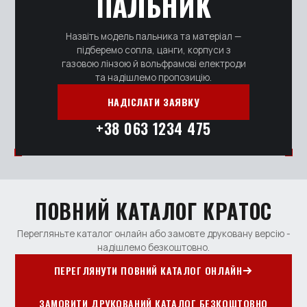
ПАЛЬНИК
Назвіть модель пальника та матеріал —
підберемо сопла, цанги, корпуси з
газовою лінзою й вольфрамові електроди
та надішлемо пропозицію.
НАДІСЛАТИ ЗАЯВКУ
+38 063 1234 475
ПОВНИЙ КАТАЛОГ КРАТОС
Перегляньте каталог онлайн або замовте друковану версію -
надішлемо безкоштовно.
ПЕРЕГЛЯНУТИ ПОВНИЙ КАТАЛОГ ОНЛАЙН
ЗАМОВИТИ ДРУКОВАНИЙ КАТАЛОГ БЕЗКОШТОВНО