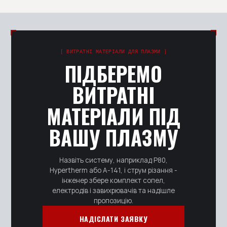
Складські позиції відвантажуємо протягом 1-3 днів,
доставляємо по всій Україні. Позиції під замовлення
- за погодженим графіком, зазвичай 1-2 тижні.
[ ВИТРАТНІ МАТЕРІАЛИ ДЛЯ ПЛАЗМИ ]
ПІДБЕРЕМО
ВИТРАТНІ
МАТЕРІАЛИ ПІД
ВАШУ ПЛАЗМУ
Назвіть систему, наприклад P80,
Hypertherm або А-141, і струм різання -
інженер збере комплект сопел,
електродів і завихрювачів та надішле
пропозицію.
НАДІСЛАТИ ЗАЯВКУ