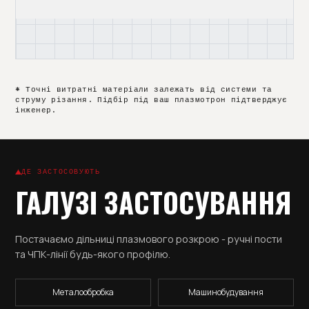
XF 300
HC 2003
* Точні витратні матеріали залежать від системи та
струму різання. Підбір під ваш плазмотрон підтверджує
інженер.
ДЕ ЗАСТОСОВУЮТЬ
ГАЛУЗІ ЗАСТОСУВАННЯ
Постачаємо дільниці плазмового розкрою - ручні пости
та ЧПК-лінії будь-якого профілю.
Металообробка
Машинобудування