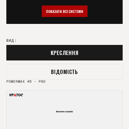
HYPERTHERM HPR
HYPERTHERM XPR
130/260/400
ПОКАЗАТИ ВСІ СИСТЕМИ
THERMAL DYNAMICS PCH
THERMAL DYNAMICS
M62/102
KJELLBERG HIFOCUS
KJELLBERG HIFOCUS 160
280I/360I/440I
ВИД:
KJELLBERG F-SERIES
ESAB PT 38
КРЕСЛЕННЯ
EX-TRAFIRE
P200
ВІДОМІСТЬ
P80
SG-55 / AG 60
POWERMAX 45
·
P80
TRAFIMET A-141
DAIHEN 12000
ABIPLUS CUT 70
ABIPLUS CUT 110
ABIPLUS CUT 150
РТ-31