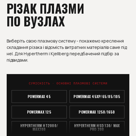
РІЗАК ПЛАЗМИ
ПО ВУЗЛАХ
Виберіть свою плазмову систему - покажемо креслення
складання різака і відомість витратних матеріалів саме під
неї. Для Hypertherm і Kjellberg передбачений підбір за
підвидами.
СУМІСНІСТЬ · ОСНОВНІ ПЛАЗМОВІ СИСТЕМИ
POWERMAX 45
POWERMAX 45ХР/65/85/105
POWERMAX 125
POWERMAX 1250/1650
HYPERTHERM HT2000/
HYPERTHERM HSD 130/ MAX
MAX200
PRO 200