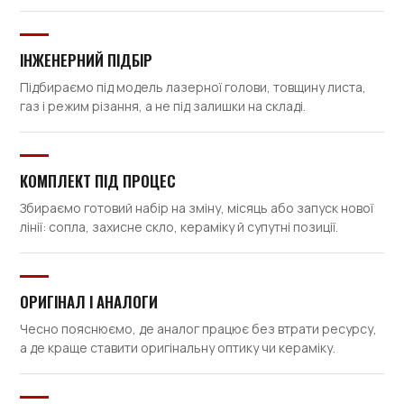
ІНЖЕНЕРНИЙ ПІДБІР
Підбираємо під модель лазерної голови, товщину листа,
газ і режим різання, а не під залишки на складі.
КОМПЛЕКТ ПІД ПРОЦЕС
Збираємо готовий набір на зміну, місяць або запуск нової
лінії: сопла, захисне скло, кераміку й супутні позиції.
ОРИГІНАЛ І АНАЛОГИ
Чесно пояснюємо, де аналог працює без втрати ресурсу,
а де краще ставити оригінальну оптику чи кераміку.