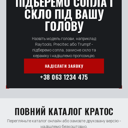
ПІДБЕРЕМО СОПЛА І
СКЛО ПІД ВАШУ
ГОЛОВУ
Назвіть модель голови, наприклад
Raytools, Precitec або Trumpf -
підберемо сопла, захисне скло та
кераміку і надішлемо пропозицію.
НАДІСЛАТИ ЗАЯВКУ
+38 063 1234 475
ПОВНИЙ КАТАЛОГ КРАТОС
Перегляньте каталог онлайн або замовте друковану версію -
надішлемо безкоштовно.