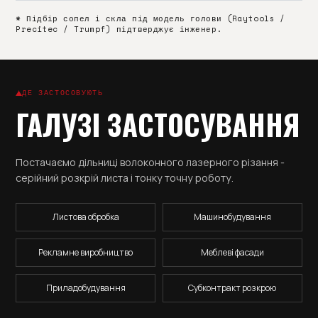
* Підбір сопел і скла під модель голови (Raytools /
Precitec / Trumpf) підтверджує інженер.
ДЕ ЗАСТОСОВУЮТЬ
ГАЛУЗІ ЗАСТОСУВАННЯ
Постачаємо дільниці волоконного лазерного різання -
серійний розкрій листа і тонку точну роботу.
Листова обробка
Машинобудування
Рекламне виробництво
Меблеві фасади
Приладобудування
Субконтракт розкрою