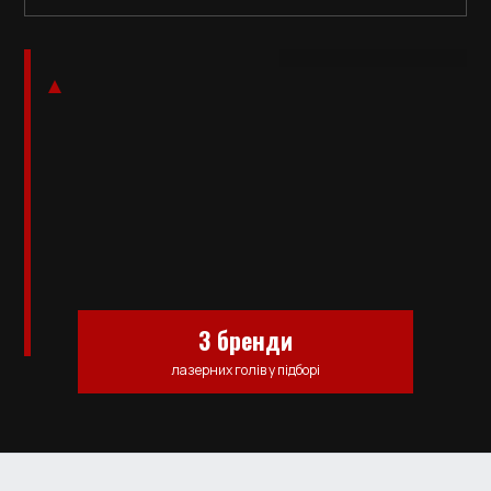
3 бренди
лазерних голів у підборі