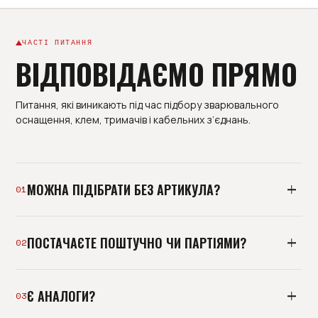
ЧАСТІ ПИТАННЯ
ВІДПОВІДАЄМО ПРЯМО
Питання, які виникають під час підбору зварювального
оснащення, клем, тримачів і кабельних з’єднань.
МОЖНА ПІДІБРАТИ БЕЗ АРТИКУЛА?
01
Так. Надішліть фото, розміри або опис обладнання -
ПОСТАЧАЄТЕ ПОШТУЧНО ЧИ ПАРТІЯМИ?
інженер підбере сумісну позицію.
02
Можемо відвантажити окрему позицію або зібрати
Є АНАЛОГИ?
партію під дільницю, ремонт чи поповнення складу.
03