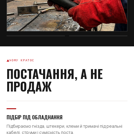
Штекер ABI-IM / BSB 50-70
501.0168
Центральне гніздо KZ-2
ЧОМУ КРАТОС
501.0616
ПОСТАЧАННЯ, А НЕ
Ізоляційний фланець (круглий,
ПРОДАЖ
85мм)
226.D035.1
ПІДБІР ПІД ОБЛАДНАННЯ
Binzel Fronius to Euro Adaptor /
Підбираємо гнізда, штекери, клеми й тримачі під реальні
адаптор
кабелі, струми і сумісність поста.