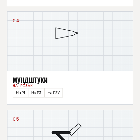
04
МУНДШТУКИ
НА РІЗАК
На Р1
На Р3
На Р3У
05