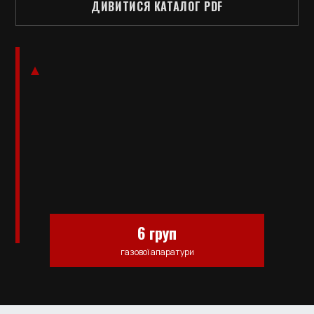
ДИВИТИСЯ КАТАЛОГ PDF
6 груп
газової апаратури