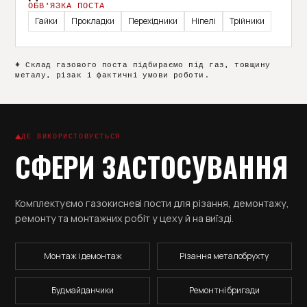
ОБВ’ЯЗКА ПОСТА
Гайки
Прокладки
Перехідники
Ніпелі
Трійники
* Склад газового поста підбираємо під газ, товщину
металу, різак і фактичні умови роботи.
ДЕ ВИКОРИСТОВУЄТЬСЯ
СФЕРИ ЗАСТОСУВАННЯ
Комплектуємо газокисневі пости для різання, демонтажу,
ремонту та монтажних робіт у цеху й на виїзді.
Монтаж і демонтаж
Різання металобрухту
Будмайданчики
Ремонтні бригади