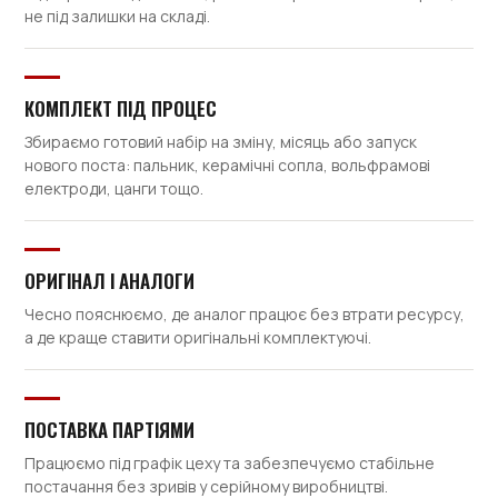
не під залишки на складі.
КОМПЛЕКТ ПІД ПРОЦЕС
Збираємо готовий набір на зміну, місяць або запуск
нового поста: пальник, керамічні сопла, вольфрамові
електроди, цанги тощо.
ОРИГІНАЛ І АНАЛОГИ
Чесно пояснюємо, де аналог працює без втрати ресурсу,
а де краще ставити оригінальні комплектуючі.
ПОСТАВКА ПАРТІЯМИ
Працюємо під графік цеху та забезпечуємо стабільне
постачання без зривів у серійному виробництві.