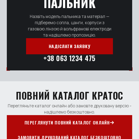
ПАЛЬНИК
Назвіть модель пальника та матеріал —
підберемо сопла, цанги, корпуси з
газовою лінзою й вольфрамові електроди
та надішлемо пропозицію.
НАДІСЛАТИ ЗАЯВКУ
+38 063 1234 475
ПОВНИЙ КАТАЛОГ КРАТОС
Перегляньте каталог онлайн або замовте друковану версію -
надішлемо безкоштовно.
ПЕРЕГЛЯНУТИ ПОВНИЙ КАТАЛОГ ОНЛАЙН
ЗАМОВИТИ ДРУКОВАНИЙ КАТАЛОГ БЕЗКОШТОВНО