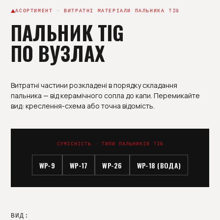
АСОРТИМЕНТ · ВИТРАТНІ МАТЕРІАЛИ ПАЛЬНИКА TIG
ПАЛЬНИК TIG
ПО ВУЗЛАХ
Витратні частини розкладені в порядку складання
пальника — від керамічного сопла до капи. Перемикайте
вид: креслення-схема або точна відомість.
СУМІСНІСТЬ · ТИПИ ПАЛЬНИКІВ TIG
WP-9
WP-17
WP-26
WP-18 (ВОДА)
ВИД: