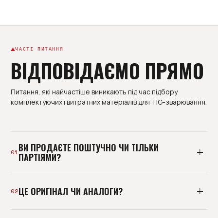
ЧАСТІ ПИТАННЯ
ВІДПОВІДАЄМО ПРЯМО
Питання, які найчастіше виникають під час підбору
комплектуючих і витратних матеріалів для TIG-зварювання.
ВИ ПРОДАЄТЕ ПОШТУЧНО ЧИ ТІЛЬКИ
01
ПАРТІЯМИ?
І так, і так. Базово ми постачаємо виробництва
ЦЕ ОРИГІНАЛ ЧИ АНАЛОГИ?
партіями під план споживання, але можемо
02
відвантажити й пробну позицію. Мінімальна
роздрібна покупка без підбору - не наш формат: ми
Тримаємо і оригінальні комплектуючі, і перевірені